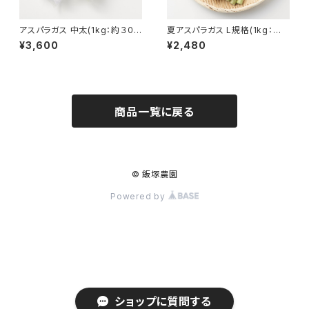
アスパラガス 中太(1kg：約３０
夏アスパラガス L規格(1kg：約４
本くらい）
５本くらい)
¥3,600
¥2,480
商品一覧に戻る
© 飯塚農園
Powered by
ショップに質問する