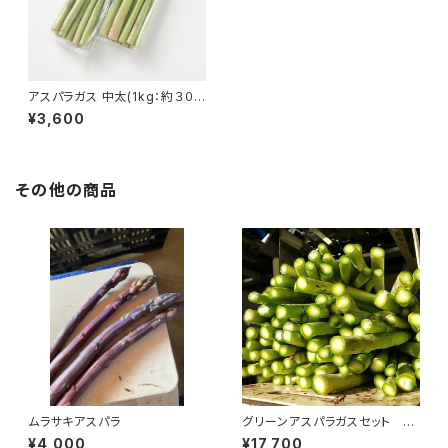
アスパラガス 中太(1kg：約３０
本くらい）
¥3,600
その他の商品
ムラサキアスパラ
グリーンアスパラガスセット 四
回発送 くいしんぼうコース
¥4,000
¥17,700